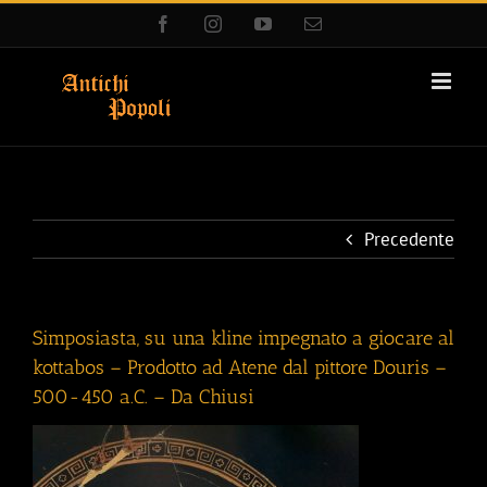
Salta
Facebook
Instagram
YouTube
Email
al
contenuto
Precedente
Simposiasta, su una kline impegnato a giocare al
kottabos – Prodotto ad Atene dal pittore Douris –
500-450 a.C. – Da Chiusi