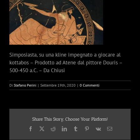
Simposiasta, su una kline impegnato a giocare al
kottabos – Prodotto ad Atene dal pittore Douris –
500-450 a.C. – Da Chiusi
Di
Stefano Perini
|
Settembre 19th, 2020
|
0 Commenti
Share This Story, Choose Your Platform!
Facebook
X
Reddit
LinkedIn
Tumblr
Pinterest
Vk
Email